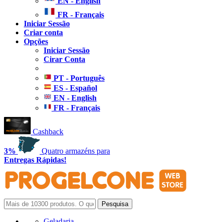
EN - English
FR - Français
Iniciar Sessão
Criar conta
Opções
Iniciar Sessão
Cirar Conta
PT - Português
ES - Español
EN - English
FR - Français
Cashback
3%
Quatro armazéns para
Entregas Rápidas!
Geladaria