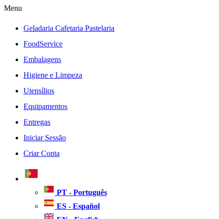
Menu
Geladaria Cafetaria Pastelaria
FoodService
Embalagens
Higiene e Limpeza
Utensílios
Equipamentos
Entregas
Iniciar Sessão
Criar Conta
PT - Português
ES - Español