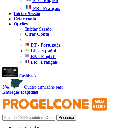
EN - English
FR - Français
Iniciar Sessão
Criar conta
Opções
Iniciar Sessão
Cirar Conta
PT - Português
ES - Español
EN - English
FR - Français
Cashback
3%
Quatro armazéns para
Entregas Rápidas!
Geladaria