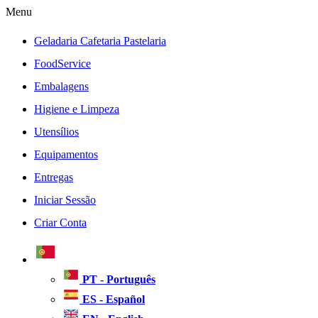
Menu
Geladaria Cafetaria Pastelaria
FoodService
Embalagens
Higiene e Limpeza
Utensílios
Equipamentos
Entregas
Iniciar Sessão
Criar Conta
PT - Português
ES - Español