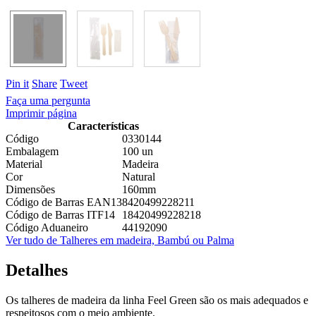
Pin it
Share
Tweet
Faça uma pergunta
Imprimir página
Características
Código
0330144
Embalagem
100 un
Material
Madeira
Cor
Natural
Dimensões
160mm
Código de Barras EAN13
8420499228211
Código de Barras ITF14
18420499228218
Código Aduaneiro
44192090
Ver tudo de Talheres em madeira, Bambú ou Palma
Detalhes
Os talheres de madeira da linha Feel Green são os mais adequados e
respeitosos com o meio ambiente.