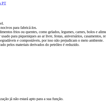
a PT
el.
nocivos para fabricá-los.
alimentos frios ou quentes, como gelados, legumes, carnes, bolos e alimen
 usado para piqueniques ao ar livre, festas, aniversários, casamentos, re
iodegradáveis e compostáveis, por isso não prejudicam o meio ambiente.
ado pelos materiais derivados do petróleo é reduzido.
zação já não estará apto para a sua função.