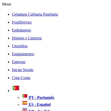
Menu
Geladaria Cafetaria Pastelaria
FoodService
Embalagens
Higiene e Limpeza
Utensílios
Equipamentos
Entregas
Iniciar Sessão
Criar Conta
PT - Português
ES - Español