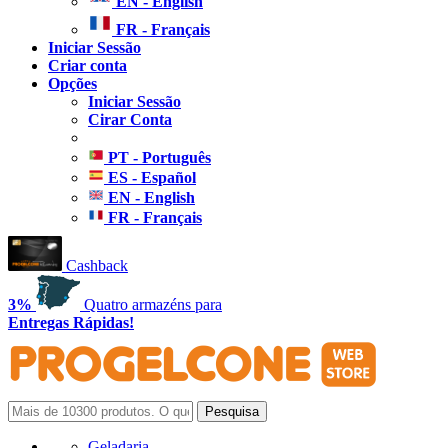
EN - English
FR - Français
Iniciar Sessão
Criar conta
Opções
Iniciar Sessão
Cirar Conta
PT - Português
ES - Español
EN - English
FR - Français
Cashback
3%
Quatro armazéns para
Entregas Rápidas!
Geladaria