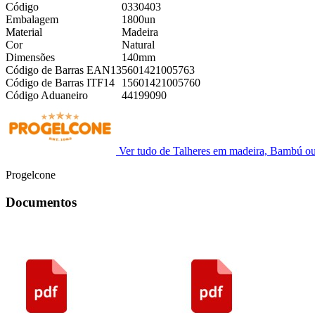
Código
0330403
Embalagem
1800un
Material
Madeira
Cor
Natural
Dimensões
140mm
Código de Barras EAN13
5601421005763
Código de Barras ITF14
15601421005760
Código Aduaneiro
44199090
Ver tudo de Talheres em madeira, Bambú o
Progelcone
Documentos