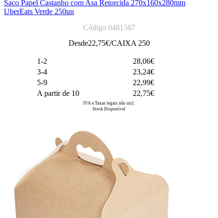
Saco Papel Castanho com Asa Retorcida 270x160x280mm
UberEats Verde 250un
Código 0481567
Desde
22,75
€/CAIXA 250
1-2
28,06€
3-4
23,24€
5-9
22,99€
A partir de 10
22,75€
IVA e Taxas legais não incl.
Stock Disponível