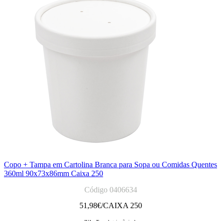
Copo + Tampa em Cartolina Branca para Sopa ou Comidas Quentes
360ml 90x73x86mm Caixa 250
Código 0406634
51,98
€/CAIXA 250