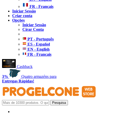
FR - Français
Iniciar Sessão
Criar conta
Opções
Iniciar Sessão
Cirar Conta
PT - Português
ES - Español
EN - English
FR - Français
Cashback
3%
Quatro armazéns para
Entregas Rápidas!