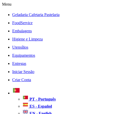
Menu
Geladaria Cafetaria Pastelaria
FoodService
Embalagens
Higiene e Limpeza
Utensílios
Equipamentos
Entregas
Iniciar Sessão
Criar Conta
PT - Português
ES - Español
EN - English