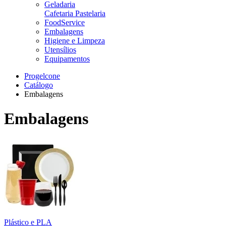
Geladaria
Cafetaria Pastelaria
FoodService
Embalagens
Higiene e Limpeza
Utensílios
Equipamentos
Progelcone
Catálogo
Embalagens
Embalagens
Plástico e PLA