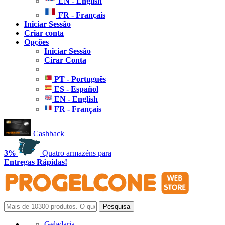
EN - English
FR - Français
Iniciar Sessão
Criar conta
Opções
Iniciar Sessão
Cirar Conta
PT - Português
ES - Español
EN - English
FR - Français
Cashback
3%
Quatro armazéns para
Entregas Rápidas!
Geladaria