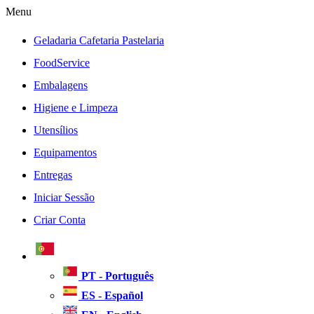
Menu
Geladaria Cafetaria Pastelaria
FoodService
Embalagens
Higiene e Limpeza
Utensílios
Equipamentos
Entregas
Iniciar Sessão
Criar Conta
PT - Português
ES - Español