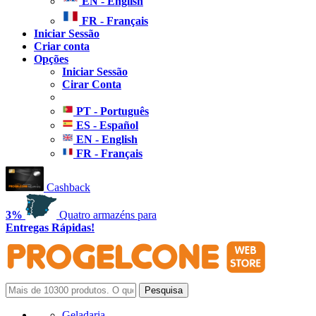
EN - English
FR - Français
Iniciar Sessão
Criar conta
Opções
Iniciar Sessão
Cirar Conta
PT - Português
ES - Español
EN - English
FR - Français
Cashback
3%
Quatro armazéns para
Entregas Rápidas!
Geladaria