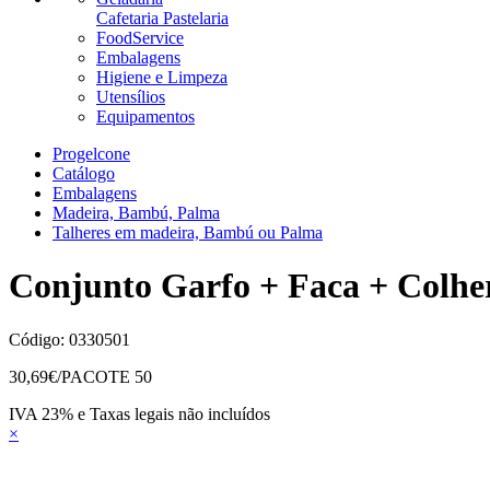
Cafetaria Pastelaria
FoodService
Embalagens
Higiene e Limpeza
Utensílios
Equipamentos
Progelcone
Catálogo
Embalagens
Madeira, Bambú, Palma
Talheres em madeira, Bambú ou Palma
Conjunto Garfo + Faca + Col
Código:
0330501
30,69
€/PACOTE 50
IVA 23% e Taxas legais não incluídos
×