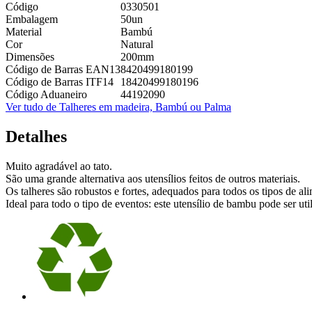
Código
0330501
Embalagem
50un
Material
Bambú
Cor
Natural
Dimensões
200mm
Código de Barras EAN13
8420499180199
Código de Barras ITF14
18420499180196
Código Aduaneiro
44192090
Ver tudo de Talheres em madeira, Bambú ou Palma
Detalhes
Muito agradável ao tato.
São uma grande alternativa aos utensílios feitos de outros materiais.
Os talheres são robustos e fortes, adequados para todos os tipos de alim
Ideal para todo o tipo de eventos: este utensílio de bambu pode ser util