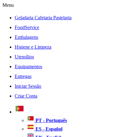
Menu
Geladaria Cafetaria Pastelaria
FoodService
Embalagens
Higiene e Limpeza
Utensílios
Equipamentos
Entregas
Iniciar Sessão
Criar Conta
PT - Português
ES - Español