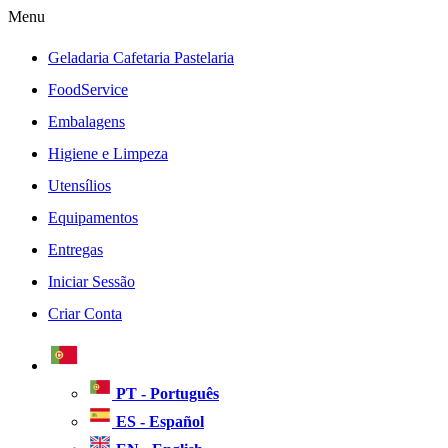
Menu
Geladaria Cafetaria Pastelaria
FoodService
Embalagens
Higiene e Limpeza
Utensílios
Equipamentos
Entregas
Iniciar Sessão
Criar Conta
PT - Português
ES - Español