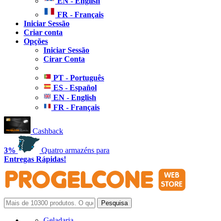
EN - English
FR - Français
Iniciar Sessão
Criar conta
Opções
Iniciar Sessão
Cirar Conta
PT - Português
ES - Español
EN - English
FR - Français
Cashback
3%
Quatro armazéns para
Entregas Rápidas!
Geladaria