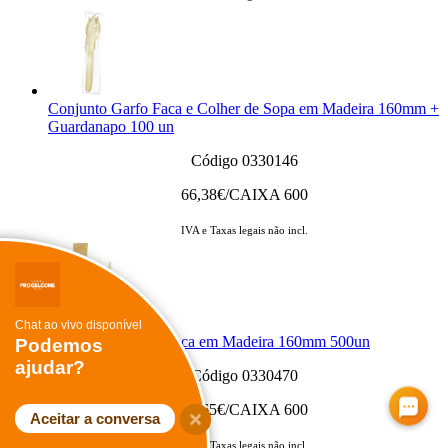
Conjunto Garfo Faca e Colher de Sopa em Madeira 160mm +
Guardanapo 100 un
Código 0330146
66,38
€/CAIXA 600
IVA e Taxas legais não incl.
Chat ao vivo disponível
Conjunto Garfo + Faca em Madeira 160mm 500un
Podemos
ajudar?
Código 0330470
49,65
€/CAIXA 600
Aceitar a conversa
IVA e Taxas legais não incl.