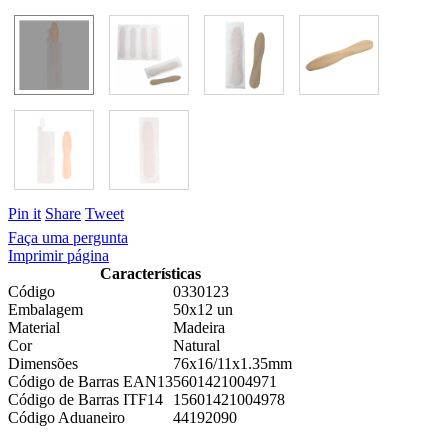
Pin it
Share
Tweet
Faça uma pergunta
Imprimir página
Características
Código
0330123
Embalagem
50x12 un
Material
Madeira
Cor
Natural
Dimensões
76x16/11x1.35mm
Código de Barras EAN13
5601421004971
Código de Barras ITF14
15601421004978
Código Aduaneiro
44192090