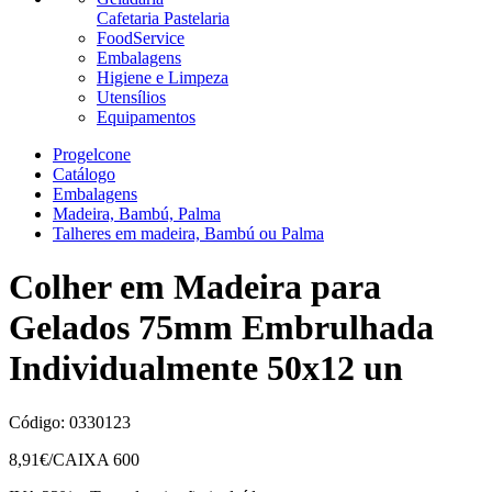
Cafetaria Pastelaria
FoodService
Embalagens
Higiene e Limpeza
Utensílios
Equipamentos
Progelcone
Catálogo
Embalagens
Madeira, Bambú, Palma
Talheres em madeira, Bambú ou Palma
Colher em Madeira para
Gelados 75mm Embrulhada
Individualmente 50x12 un
Código:
0330123
8,91
€/CAIXA 600