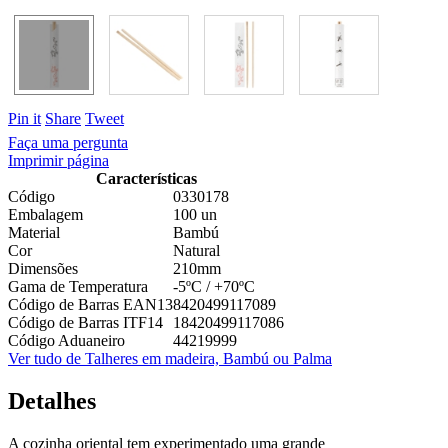
Pin it
Share
Tweet
Faça uma pergunta
Imprimir página
Características
Código
0330178
Embalagem
100 un
Material
Bambú
Cor
Natural
Dimensões
210mm
Gama de Temperatura
-5ºC / +70ºC
Código de Barras EAN13
8420499117089
Código de Barras ITF14
18420499117086
Código Aduaneiro
44219999
Ver tudo de Talheres em madeira, Bambú ou Palma
Detalhes
A cozinha oriental tem experimentado uma grande