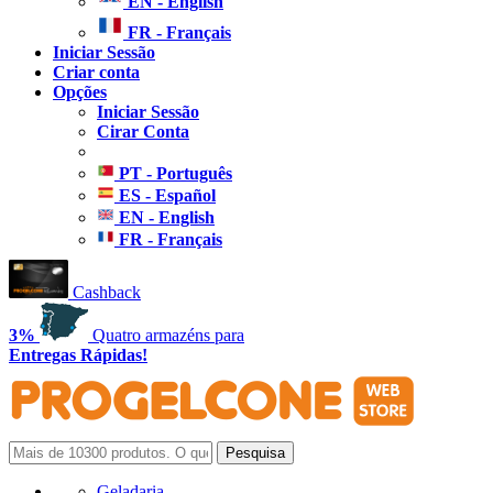
EN - English
FR - Français
Iniciar Sessão
Criar conta
Opções
Iniciar Sessão
Cirar Conta
PT - Português
ES - Español
EN - English
FR - Français
Cashback
3%
Quatro armazéns para
Entregas Rápidas!
Geladaria