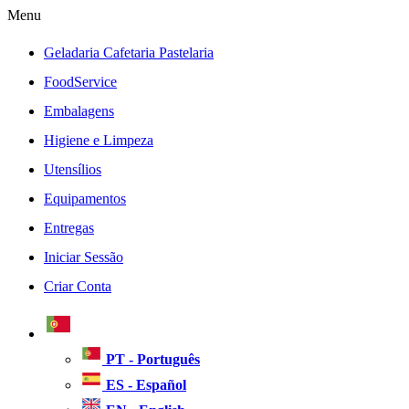
Menu
Geladaria Cafetaria Pastelaria
FoodService
Embalagens
Higiene e Limpeza
Utensílios
Equipamentos
Entregas
Iniciar Sessão
Criar Conta
PT - Português
ES - Español