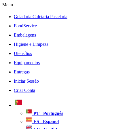
Menu
Geladaria Cafetaria Pastelaria
FoodService
Embalagens
Higiene e Limpeza
Utensílios
Equipamentos
Entregas
Iniciar Sessão
Criar Conta
PT - Português
ES - Español