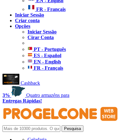
EN - English
FR - Français
Iniciar Sessão
Criar conta
Opções
Iniciar Sessão
Cirar Conta
PT - Português
ES - Español
EN - English
FR - Français
Cashback
3%
Quatro armazéns para
Entregas Rápidas!
Geladaria