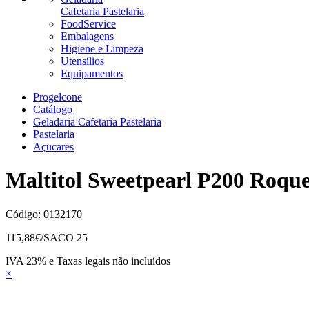
Cafetaria Pastelaria
FoodService
Embalagens
Higiene e Limpeza
Utensílios
Equipamentos
Progelcone
Catálogo
Geladaria Cafetaria Pastelaria
Pastelaria
Açucares
Maltitol Sweetpearl P200 Roque
Código:
0132170
115,88
€/SACO 25
IVA 23% e Taxas legais não incluídos
×