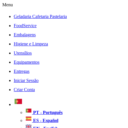
Menu
Geladaria Cafetaria Pastelaria
FoodService
Embalagens
Higiene e Limpeza
Utensílios
Equipamentos
Entregas
Iniciar Sessão
Criar Conta
PT - Português
ES - Español