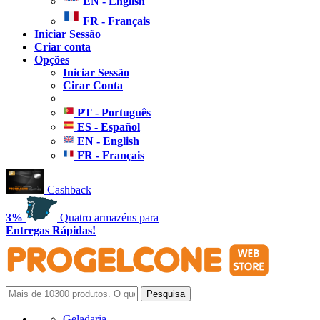
EN - English
FR - Français
Iniciar Sessão
Criar conta
Opções
Iniciar Sessão
Cirar Conta
PT - Português
ES - Español
EN - English
FR - Français
Cashback
3%
Quatro armazéns para
Entregas Rápidas!
Geladaria