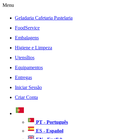
Menu
Geladaria Cafetaria Pastelaria
FoodService
Embalagens
Higiene e Limpeza
Utensílios
Equipamentos
Entregas
Iniciar Sessão
Criar Conta
PT - Português
ES - Español