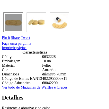
Pin it
Share
Tweet
Faça uma pergunta
Imprimir página
Características
Código
0632228
Embalagem
10 un
Material
Feltro
Cor
Amarelo
Dimensões
diâmetro 70mm
Código de Barras EAN13
4022955009811
Código Aduaneiro
68042290
Ver tudo de Máquinas de Waffles e Crepes
Detalhes
Resistente a abrasivo e ao calor.