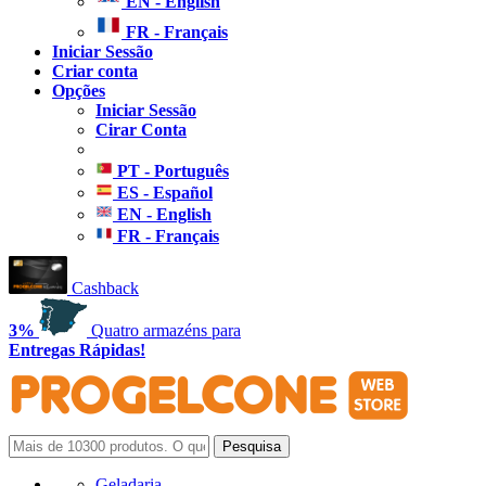
EN - English
FR - Français
Iniciar Sessão
Criar conta
Opções
Iniciar Sessão
Cirar Conta
PT - Português
ES - Español
EN - English
FR - Français
Cashback
3%
Quatro armazéns para
Entregas Rápidas!
Geladaria