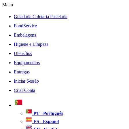
Menu
Geladaria Cafetaria Pastelaria
FoodService
Embalagens
Higiene e Limpeza
Utensílios
Equipamentos
Entregas
Iniciar Sessão
Criar Conta
PT - Português
ES - Español