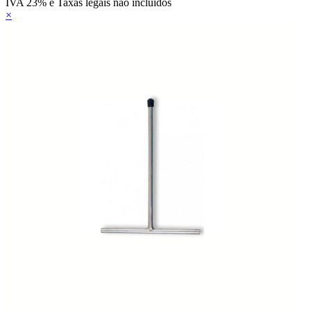
IVA 23% e Taxas legais não incluídos
×