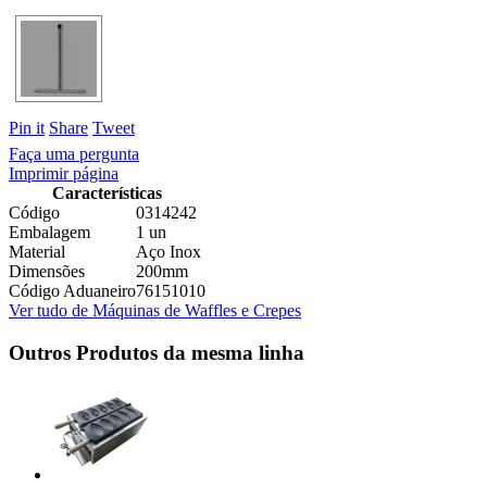
Pin it
Share
Tweet
Faça uma pergunta
Imprimir página
Características
Código
0314242
Embalagem
1 un
Material
Aço Inox
Dimensões
200mm
Código Aduaneiro
76151010
Ver tudo de Máquinas de Waffles e Crepes
Outros Produtos da mesma linha