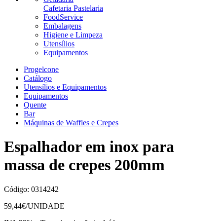
Cafetaria Pastelaria
FoodService
Embalagens
Higiene e Limpeza
Utensílios
Equipamentos
Progelcone
Catálogo
Utensílios e Equipamentos
Equipamentos
Quente
Bar
Máquinas de Waffles e Crepes
Espalhador em inox para
massa de crepes 200mm
Código:
0314242
59,44
€/UNIDADE