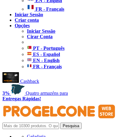
EN - English
FR - Français
Iniciar Sessão
Criar conta
Opções
Iniciar Sessão
Cirar Conta
PT - Português
ES - Español
EN - English
FR - Français
Cashback
3%
Quatro armazéns para
Entregas Rápidas!
Geladaria