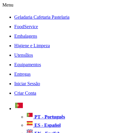
Menu
Geladaria Cafetaria Pastelaria
FoodService
Embalagens
Higiene e Limpeza
Utensílios
Equipamentos
Entregas
Iniciar Sessão
Criar Conta
PT - Português
ES - Español