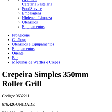
Cafetaria Pastelaria
FoodService
Embalagens
Higiene e Limpeza
Utensílios
Equipamentos
Progelcone
Catálogo
Utensílios e Equipamentos
Equipamentos
Quente
Bar
Máquinas de Waffles e Crepes
Crepeira Simples 350mm
Roller Grill
Código:
0632211
676,42
€/UNIDADE