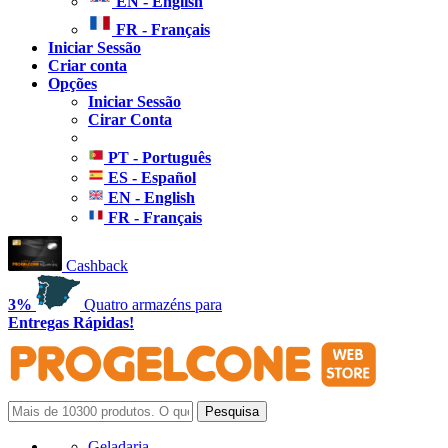
EN - English
FR - Français
Iniciar Sessão
Criar conta
Opções
Iniciar Sessão
Cirar Conta
PT - Português
ES - Español
EN - English
FR - Français
Cashback
3%
Quatro armazéns para
Entregas Rápidas!
Geladaria