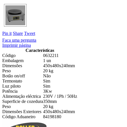
Pin it
Share
Tweet
Faça uma pergunta
Imprimir página
Características
Código
0632211
Embalagem
1 un
Dimensões
450x480x240mm
Peso
20 kg
Botão on/off
Não
Termostato
Sim
Luz piloto
Sim
Potência
3Kw
Alimentação eléctrica
230V / 1Ph / 50Hz
Superficie de cozedura
350mm
Peso
20 kg
Dimensões Exteriores
450x480x240mm
Código Aduaneiro
84198180