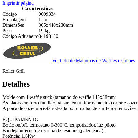
Imprimir página
Características
Código
0609334
Embalagem
1 un
Dimensões
305x440x230mm
Peso
19 kg
Código Aduaneiro
84198180
Ver tudo de Máquinas de Waffles e Crepes
Roller Grill
Detalhes
Molde com 4 waffle stick (tamanho do waffle 145x38mm)
As placas em ferro fundido transmitem uniformemente o calor e cozem
A placa de cozedura está rodeada por uma bandeja inferior removível q
EQUIPAMENTO
Botão on/off, termostato 0-300ºC, temporizador, luz piloto.
Bandeja inferior de recolha de residuos (patenteada).
Potência: 1.6Kw