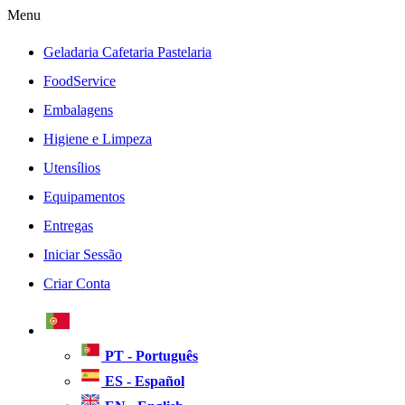
Menu
Geladaria Cafetaria Pastelaria
FoodService
Embalagens
Higiene e Limpeza
Utensílios
Equipamentos
Entregas
Iniciar Sessão
Criar Conta
PT - Português
ES - Español