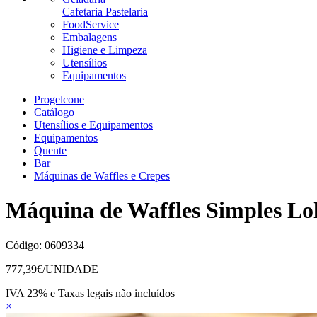
Cafetaria Pastelaria
FoodService
Embalagens
Higiene e Limpeza
Utensílios
Equipamentos
Progelcone
Catálogo
Utensílios e Equipamentos
Equipamentos
Quente
Bar
Máquinas de Waffles e Crepes
Máquina de Waffles Simples Loll
Código:
0609334
777,39
€/UNIDADE
IVA 23% e Taxas legais não incluídos
×