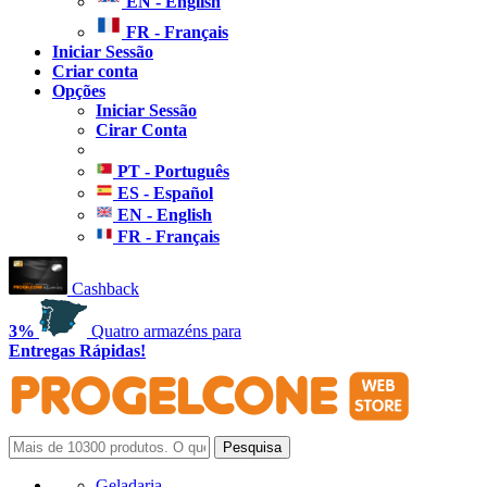
EN - English
FR - Français
Iniciar Sessão
Criar conta
Opções
Iniciar Sessão
Cirar Conta
PT - Português
ES - Español
EN - English
FR - Français
Cashback
3%
Quatro armazéns para
Entregas Rápidas!
Geladaria