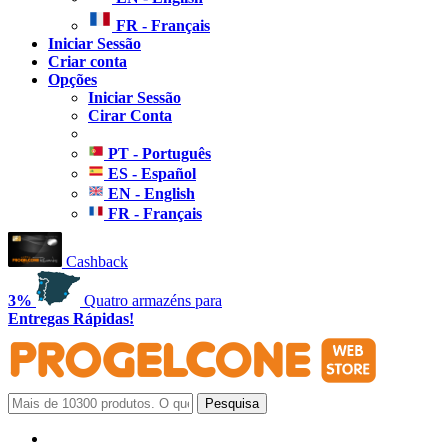
FR - Français
Iniciar Sessão
Criar conta
Opções
Iniciar Sessão
Cirar Conta
PT - Português
ES - Español
EN - English
FR - Français
Cashback
3%
Quatro armazéns para
Entregas Rápidas!