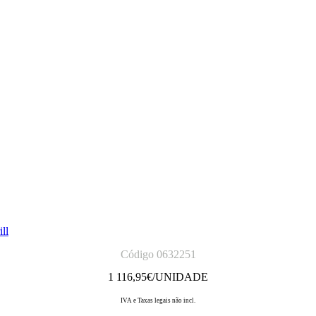
ll
Código 0632251
1 116,95
€/UNIDADE
IVA e Taxas legais não incl.