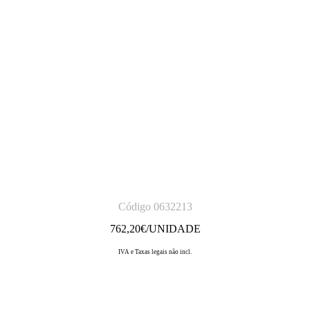
Código 0632213
762,20
€/UNIDADE
IVA e Taxas legais não incl.