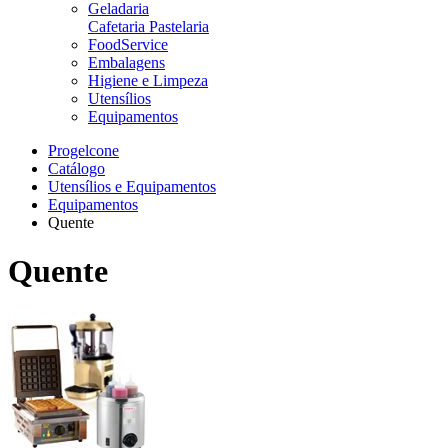
Geladaria
Cafetaria Pastelaria
FoodService
Embalagens
Higiene e Limpeza
Utensílios
Equipamentos
Progelcone
Catálogo
Utensílios e Equipamentos
Equipamentos
Quente
Quente