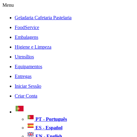
Menu
Geladaria Cafetaria Pastelaria
FoodService
Embalagens
Higiene e Limpeza
Utensílios
Equipamentos
Entregas
Iniciar Sessão
Criar Conta
PT - Português
ES - Español
EN - English