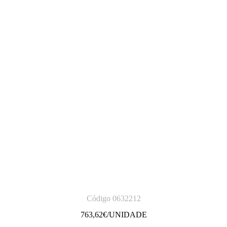
Código 0632212
763,62
€/UNIDADE