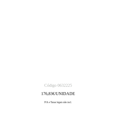
Código 0632225
176,83
€/UNIDADE
IVA e Taxas legais não incl.