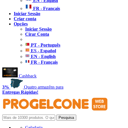
EN - English
FR - Français
Iniciar Sessão
Criar conta
Opções
Iniciar Sessão
Cirar Conta
PT - Português
ES - Español
EN - English
FR - Français
Cashback
3%
Quatro armazéns para
Entregas Rápidas!
Geladaria