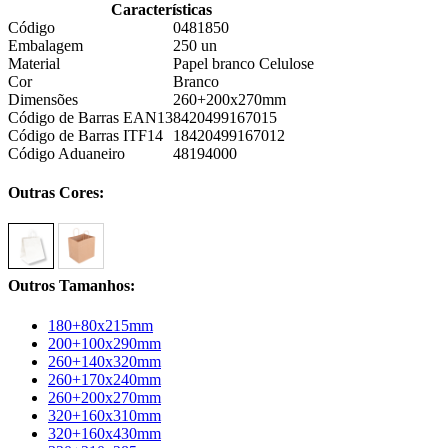
Características
Código
0481850
Embalagem
250 un
Material
Papel branco Celulose
Cor
Branco
Dimensões
260+200x270mm
Código de Barras EAN13
8420499167015
Código de Barras ITF14
18420499167012
Código Aduaneiro
48194000
Outras Cores:
Outros Tamanhos:
180+80x215mm
200+100x290mm
260+140x320mm
260+170x240mm
260+200x270mm
320+160x310mm
320+160x430mm