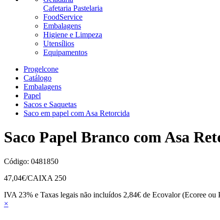
Cafetaria Pastelaria
FoodService
Embalagens
Higiene e Limpeza
Utensílios
Equipamentos
Progelcone
Catálogo
Embalagens
Papel
Sacos e Saquetas
Saco em papel com Asa Retorcida
Saco Papel Branco com Asa Re
Código:
0481850
47,04
€/CAIXA 250
IVA 23% e Taxas legais não incluídos
2,84€ de Ecovalor (Ecoree ou 
×