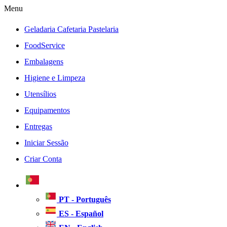
Menu
Geladaria Cafetaria Pastelaria
FoodService
Embalagens
Higiene e Limpeza
Utensílios
Equipamentos
Entregas
Iniciar Sessão
Criar Conta
PT - Português
ES - Español