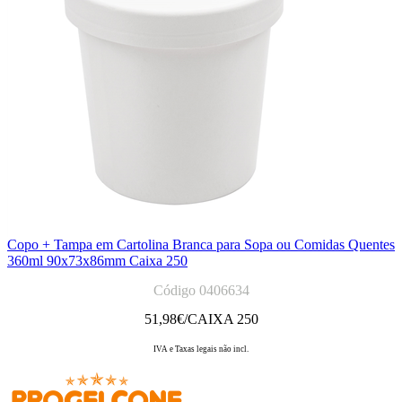
Copo + Tampa em Cartolina Branca para Sopa ou Comidas Quentes
360ml 90x73x86mm Caixa 250
Código 0406634
51,98
€/CAIXA 250
IVA e Taxas legais não incl.