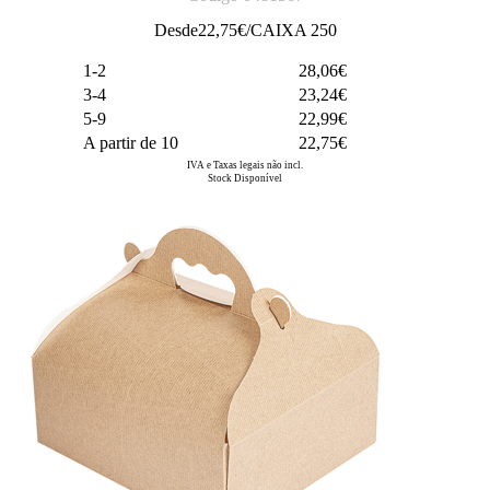
Desde
22,75
€/CAIXA 250
1-2
28,06€
3-4
23,24€
5-9
22,99€
A partir de 10
22,75€
IVA e Taxas legais não incl.
Stock Disponível