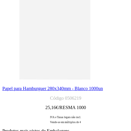
Papel para Hamburguer 280x340mm - Blanco 1000un
Código 0506219
25,16
€/RESMA 1000
IVA e Taxas legais não incl.
Vende-se em múltiplos de 4
Produtos mais vistos de Embalagens