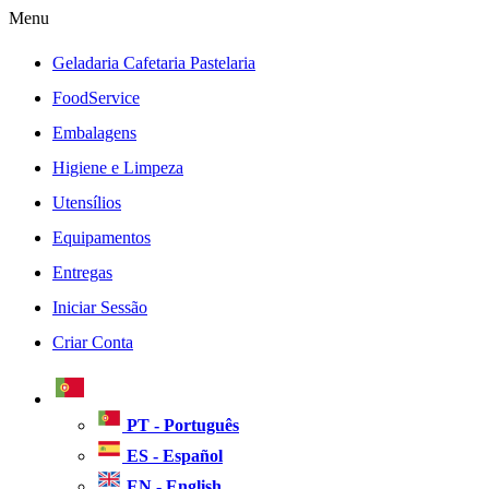
Menu
Geladaria Cafetaria Pastelaria
FoodService
Embalagens
Higiene e Limpeza
Utensílios
Equipamentos
Entregas
Iniciar Sessão
Criar Conta
PT - Português
ES - Español
EN - English