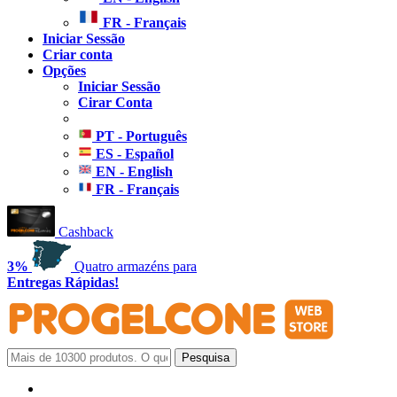
FR - Français
Iniciar Sessão
Criar conta
Opções
Iniciar Sessão
Cirar Conta
PT - Português
ES - Español
EN - English
FR - Français
Cashback
3%
Quatro armazéns para
Entregas Rápidas!