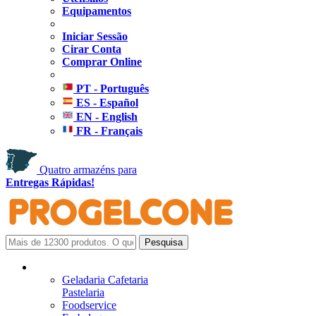
Equipamentos
Iniciar Sessão
Cirar Conta
Comprar Online
PT - Português
ES - Español
EN - English
FR - Français
Quatro armazéns para
Entregas Rápidas!
Geladaria Cafetaria
Pastelaria
Foodservice