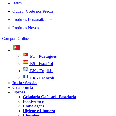
Bares
Outlet - Corte nos Preços
Produtos Personalizados
Produtos Novos
Comprar Online
PT - Português
ES - Español
EN - English
FR - Français
Iniciar Sessão
Criar conta
Opções
Geladaria Cafetaria Pastelaria
Foodservice
Embalagens
Higiene e Limpeza
Utensílios