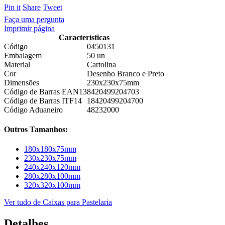
Pin it
Share
Tweet
Faça uma pergunta
Imprimir página
Características
Código
0450131
Embalagem
50 un
Material
Cartolina
Cor
Desenho Branco e Preto
Dimensões
230x230x75mm
Código de Barras EAN13
8420499204703
Código de Barras ITF14
18420499204700
Código Aduaneiro
48232000
Outros Tamanhos:
180x180x75mm
230x230x75mm
240x240x120mm
280x280x100mm
320x320x100mm
Ver tudo de Caixas para Pastelaria
Detalhes