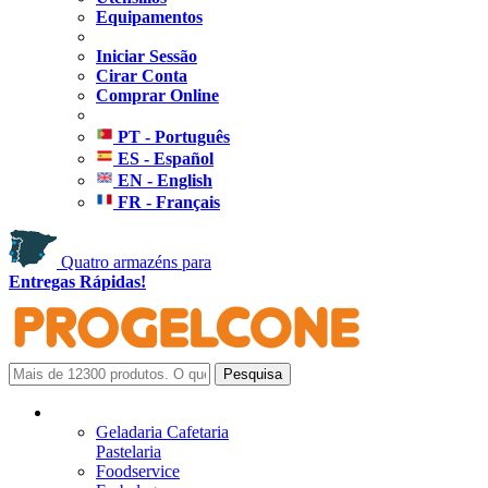
Equipamentos
Iniciar Sessão
Cirar Conta
Comprar Online
PT - Português
ES - Español
EN - English
FR - Français
Quatro armazéns para
Entregas Rápidas!
Geladaria Cafetaria
Pastelaria
Foodservice