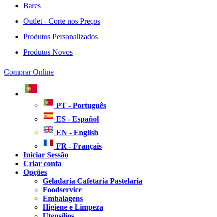
Bares
Outlet - Corte nos Preços
Produtos Personalizados
Produtos Novos
Comprar Online
PT - Português
ES - Español
EN - English
FR - Français
Iniciar Sessão
Criar conta
Opções
Geladaria Cafetaria Pastelaria
Foodservice
Embalagens
Higiene e Limpeza
Utensílios