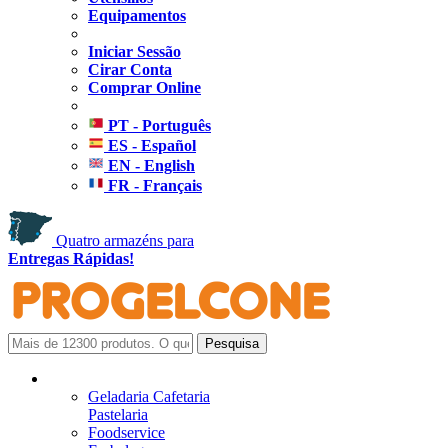
Equipamentos
Iniciar Sessão
Cirar Conta
Comprar Online
PT - Português
ES - Español
EN - English
FR - Français
Quatro armazéns para
Entregas Rápidas!
Geladaria Cafetaria
Pastelaria
Foodservice