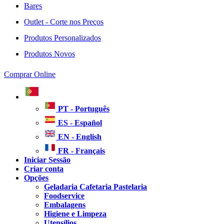
Bares
Outlet - Corte nos Preços
Produtos Personalizados
Produtos Novos
Comprar Online
PT - Português
ES - Español
EN - English
FR - Français
Iniciar Sessão
Criar conta
Opções
Geladaria Cafetaria Pastelaria
Foodservice
Embalagens
Higiene e Limpeza
Utensílios