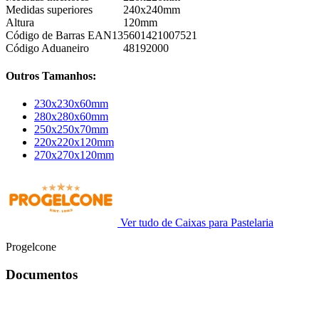
Medidas superiores
240x240mm
Altura
120mm
Código de Barras EAN13
5601421007521
Código Aduaneiro
48192000
Outros Tamanhos:
230x230x60mm
280x280x60mm
250x250x70mm
220x220x120mm
270x270x120mm
Ver tudo de Caixas para Pastelaria
Progelcone
Documentos