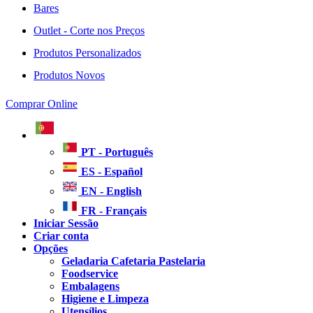
Bares
Outlet - Corte nos Preços
Produtos Personalizados
Produtos Novos
Comprar Online
PT - Português
ES - Español
EN - English
FR - Français
Iniciar Sessão
Criar conta
Opções
Geladaria Cafetaria Pastelaria
Foodservice
Embalagens
Higiene e Limpeza
Utensílios