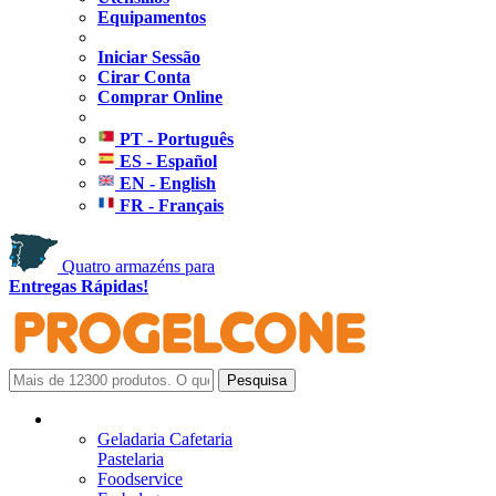
Equipamentos
Iniciar Sessão
Cirar Conta
Comprar Online
PT - Português
ES - Español
EN - English
FR - Français
Quatro armazéns para
Entregas Rápidas!
Geladaria Cafetaria
Pastelaria
Foodservice