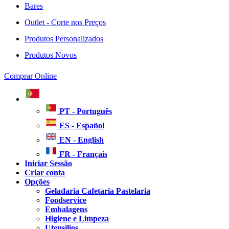
Bares
Outlet - Corte nos Preços
Produtos Personalizados
Produtos Novos
Comprar Online
PT - Português
ES - Español
EN - English
FR - Français
Iniciar Sessão
Criar conta
Opções
Geladaria Cafetaria Pastelaria
Foodservice
Embalagens
Higiene e Limpeza
Utensílios