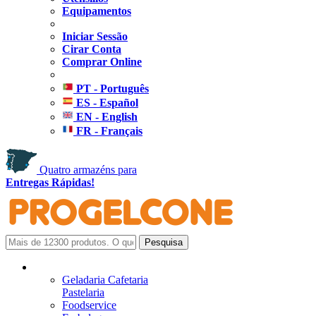
Equipamentos
Iniciar Sessão
Cirar Conta
Comprar Online
PT - Português
ES - Español
EN - English
FR - Français
Quatro armazéns para
Entregas Rápidas!
Geladaria Cafetaria
Pastelaria
Foodservice