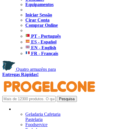
Equipamentos
Iniciar Sessão
Cirar Conta
Comprar Online
PT - Português
ES - Español
EN - English
FR - Français
Quatro armazéns para
Entregas Rápidas!
Geladaria Cafetaria
Pastelaria
Foodservice