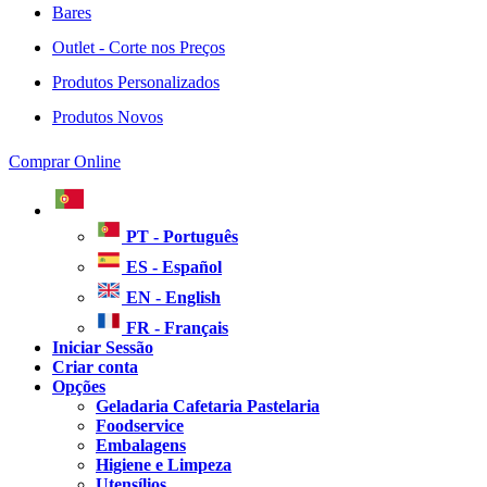
Bares
Outlet - Corte nos Preços
Produtos Personalizados
Produtos Novos
Comprar Online
PT - Português
ES - Español
EN - English
FR - Français
Iniciar Sessão
Criar conta
Opções
Geladaria Cafetaria Pastelaria
Foodservice
Embalagens
Higiene e Limpeza
Utensílios