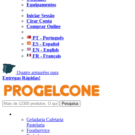
Equipamentos
Iniciar Sessão
Cirar Conta
Comprar Online
PT - Português
ES - Español
EN - English
FR - Français
Quatro armazéns para
Entregas Rápidas!
Geladaria Cafetaria
Pastelaria
Foodservice