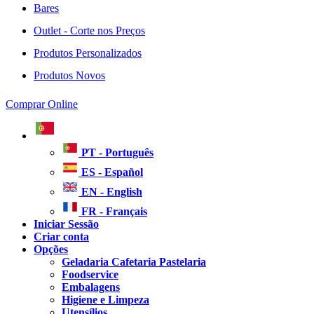
Bares
Outlet - Corte nos Preços
Produtos Personalizados
Produtos Novos
Comprar Online
PT - Português
ES - Español
EN - English
FR - Français
Iniciar Sessão
Criar conta
Opções
Geladaria Cafetaria Pastelaria
Foodservice
Embalagens
Higiene e Limpeza
Utensílios