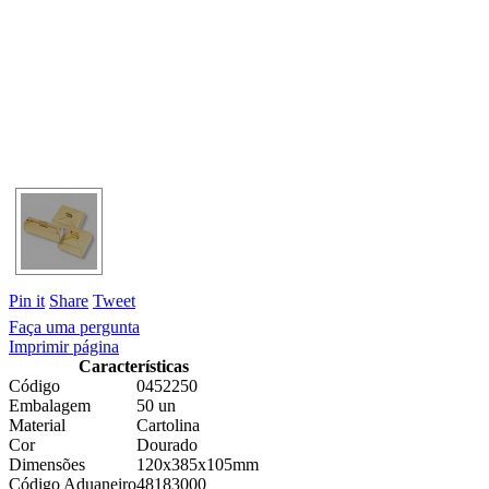
Pin it
Share
Tweet
Faça uma pergunta
Imprimir página
Características
Código
0452250
Embalagem
50 un
Material
Cartolina
Cor
Dourado
Dimensões
120x385x105mm
Código Aduaneiro
48183000