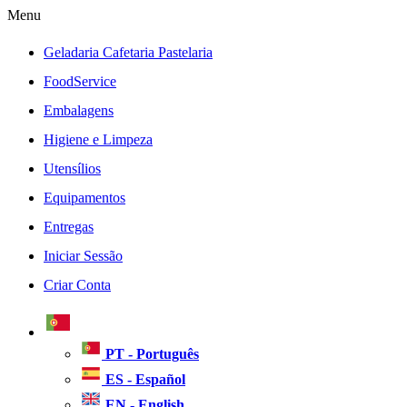
Menu
Geladaria Cafetaria Pastelaria
FoodService
Embalagens
Higiene e Limpeza
Utensílios
Equipamentos
Entregas
Iniciar Sessão
Criar Conta
PT - Português
ES - Español
EN - English