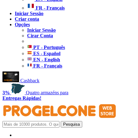
FR - Français
Iniciar Sessão
Criar conta
Opções
Iniciar Sessão
Cirar Conta
PT - Português
ES - Español
EN - English
FR - Français
Cashback
3%
Quatro armazéns para
Entregas Rápidas!