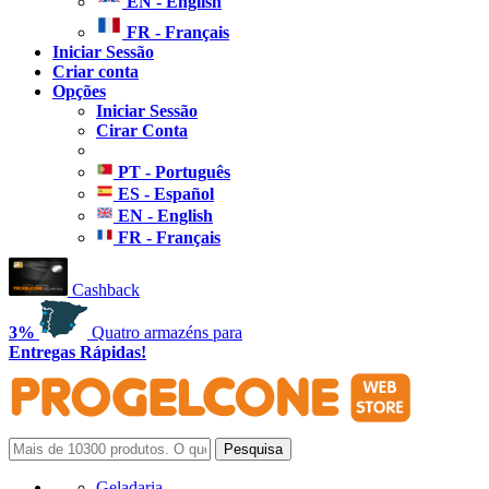
EN - English
FR - Français
Iniciar Sessão
Criar conta
Opções
Iniciar Sessão
Cirar Conta
PT - Português
ES - Español
EN - English
FR - Français
Cashback
3%
Quatro armazéns para
Entregas Rápidas!
Geladaria