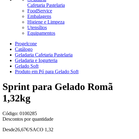
Cafetaria Pastelaria
FoodService
Embalagens
Higiene e Limpeza
Utensílios
Equipamentos
Progelcone
Catálogo
Geladaria Cafetaria Pastelaria
Geladaria e Iogurteria
Gelado Soft
Produto em Pó para Gelado Soft
Sprint para Gelado Romã
1,32kg
Código:
0100285
Descontos por quantidade
Desde
26,67
€/SACO 1,32