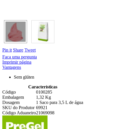
Pin it
Share
Tweet
Faça uma pergunta
Imprimir página
Vantagens
Sem glúten
Características
Código
0100285
Embalagem
1,32 Kg
Dosagem
1 Saco para 3,5 L de água
SKU do Produtor
69921
Código Aduaneiro
21069098