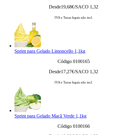
Desde
19,68
€/SACO 1,32
IVA e Taxas legais não incl.
Sprint para Gelado Limoncello 1,1kg
Código 0100165
Desde
17,27
€/SACO 1,32
IVA e Taxas legais não incl.
Sprint para Gelado Maçã Verde 1,1kg
Código 0100166