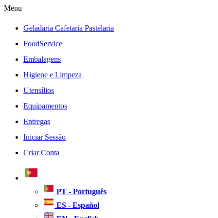
Menu
Geladaria Cafetaria Pastelaria
FoodService
Embalagens
Higiene e Limpeza
Utensílios
Equipamentos
Entregas
Iniciar Sessão
Criar Conta
PT - Português
ES - Español