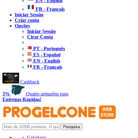
EN - English
FR - Français
Iniciar Sessão
Criar conta
Opções
Iniciar Sessão
Cirar Conta
PT - Português
ES - Español
EN - English
FR - Français
Cashback
3%
Quatro armazéns para
Entregas Rápidas!
Geladaria