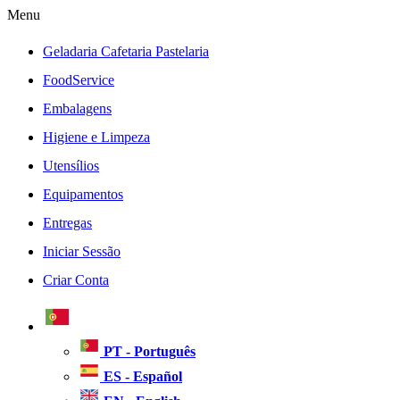
Menu
Geladaria Cafetaria Pastelaria
FoodService
Embalagens
Higiene e Limpeza
Utensílios
Equipamentos
Entregas
Iniciar Sessão
Criar Conta
PT - Português
ES - Español