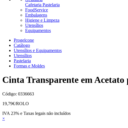
Cafetaria Pastelaria
FoodService
Embalagens
Higiene e Limpeza
Utensílios
Equipamentos
Progelcone
Catálogo
Utensílios e Equipamentos
Utensílios
Pastelaria
Formas e Moldes
Cinta Transparente em Acetato
Código:
0336663
19,79
€/ROLO
IVA 23% e Taxas legais não incluídos
×