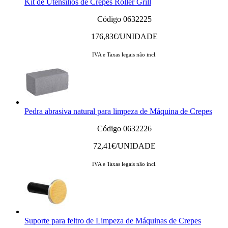
Kit de Utensílios de Crepes Roller Grill
Código 0632225
176,83
€/UNIDADE
IVA e Taxas legais não incl.
Pedra abrasiva natural para limpeza de Máquina de Crepes
Código 0632226
72,41
€/UNIDADE
IVA e Taxas legais não incl.
Suporte para feltro de Limpeza de Máquinas de Crepes