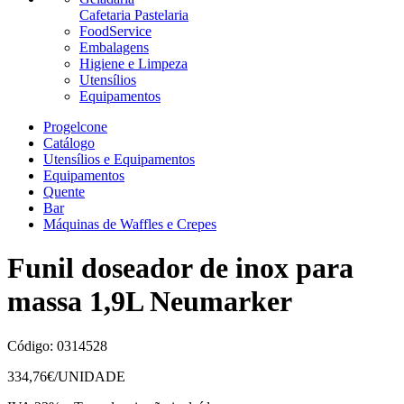
Cafetaria Pastelaria
FoodService
Embalagens
Higiene e Limpeza
Utensílios
Equipamentos
Progelcone
Catálogo
Utensílios e Equipamentos
Equipamentos
Quente
Bar
Máquinas de Waffles e Crepes
Funil doseador de inox para
massa 1,9L Neumarker
Código:
0314528
334,76
€/UNIDADE