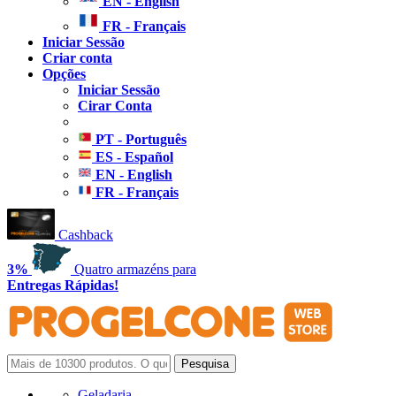
EN - English
FR - Français
Iniciar Sessão
Criar conta
Opções
Iniciar Sessão
Cirar Conta
PT - Português
ES - Español
EN - English
FR - Français
Cashback
3%
Quatro armazéns para
Entregas Rápidas!
Geladaria