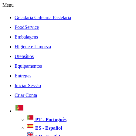
Menu
Geladaria Cafetaria Pastelaria
FoodService
Embalagens
Higiene e Limpeza
Utensílios
Equipamentos
Entregas
Iniciar Sessão
Criar Conta
PT - Português
ES - Español