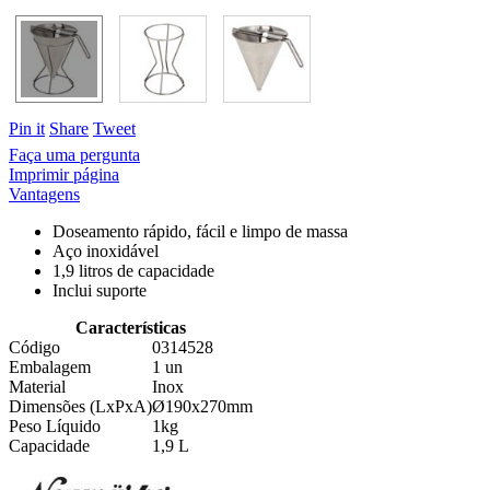
Pin it
Share
Tweet
Faça uma pergunta
Imprimir página
Vantagens
Doseamento rápido, fácil e limpo de massa
Aço inoxidável
1,9 litros de capacidade
Inclui suporte
Características
Código
0314528
Embalagem
1 un
Material
Inox
Dimensões (LxPxA)
Ø190x270mm
Peso Líquido
1kg
Capacidade
1,9 L