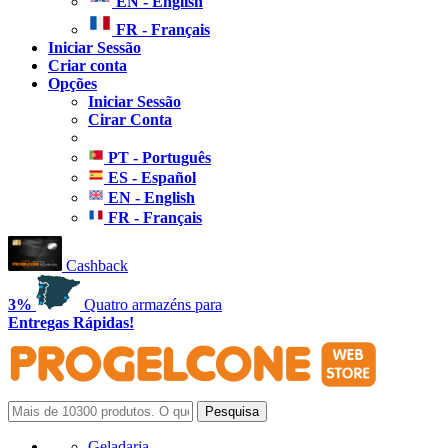
EN - English
FR - Français
Iniciar Sessão
Criar conta
Opções
Iniciar Sessão
Cirar Conta
PT - Português
ES - Español
EN - English
FR - Français
Cashback
3%
Quatro armazéns para
Entregas Rápidas!
Geladaria