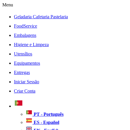
Menu
Geladaria Cafetaria Pastelaria
FoodService
Embalagens
Higiene e Limpeza
Utensílios
Equipamentos
Entregas
Iniciar Sessão
Criar Conta
PT - Português
ES - Español