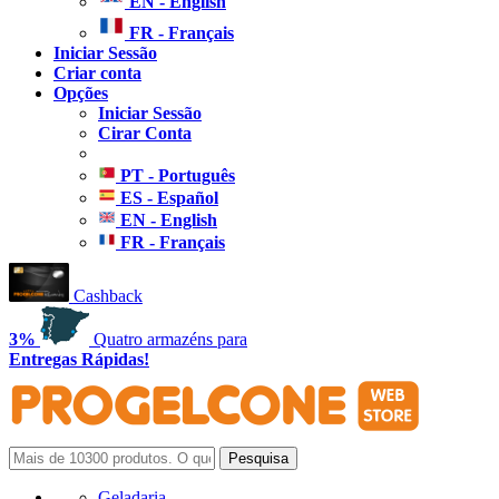
EN - English
FR - Français
Iniciar Sessão
Criar conta
Opções
Iniciar Sessão
Cirar Conta
PT - Português
ES - Español
EN - English
FR - Français
Cashback
3%
Quatro armazéns para
Entregas Rápidas!
Geladaria