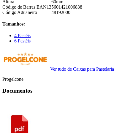
Altura
60mm
Código de Barras EAN13
5601421006838
Código Aduaneiro
48192000
Tamanhos:
4 Pastéis
6 Pastéis
Ver tudo de Caixas para Pastelaria
Progelcone
Documentos