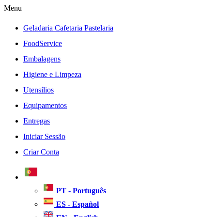
Menu
Geladaria Cafetaria Pastelaria
FoodService
Embalagens
Higiene e Limpeza
Utensílios
Equipamentos
Entregas
Iniciar Sessão
Criar Conta
PT - Português
ES - Español