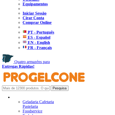
Equipamentos
Iniciar Sessão
Cirar Conta
Comprar Online
PT - Português
ES - Español
EN - English
FR - Français
Quatro armazéns para
Entregas Rápidas!
Geladaria Cafetaria
Pastelaria
Foodservice