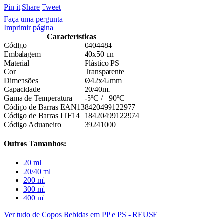
Pin it
Share
Tweet
Faça uma pergunta
Imprimir página
Características
Código
0404484
Embalagem
40x50 un
Material
Plástico PS
Cor
Transparente
Dimensões
Ø42x42mm
Capacidade
20/40ml
Gama de Temperatura
-5ºC / +90ºC
Código de Barras EAN13
8420499122977
Código de Barras ITF14
18420499122974
Código Aduaneiro
39241000
Outros Tamanhos:
20 ml
20/40 ml
200 ml
300 ml
400 ml
Ver tudo de Copos Bebidas em PP e PS - REUSE