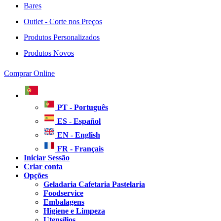
Bares
Outlet - Corte nos Preços
Produtos Personalizados
Produtos Novos
Comprar Online
PT - Português
ES - Español
EN - English
FR - Français
Iniciar Sessão
Criar conta
Opções
Geladaria Cafetaria Pastelaria
Foodservice
Embalagens
Higiene e Limpeza
Utensílios