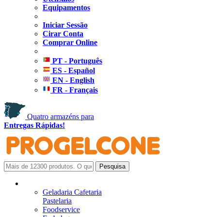
Equipamentos
Iniciar Sessão
Cirar Conta
Comprar Online
PT - Português
ES - Español
EN - English
FR - Français
Quatro armazéns para
Entregas Rápidas!
Geladaria Cafetaria
Pastelaria
Foodservice