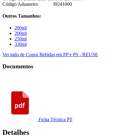
Código Aduaneiro
39241000
Outros Tamanhos:
200ml
200ml
250ml
330ml
Ver tudo de Copos Bebidas em PP e PS - REUSE
Documentos
Ficha Técnica PT
Detalhes