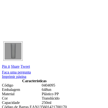
Pin it
Share
Tweet
Faça uma pergunta
Imprimir página
Características
Código
0404095
Embalagem
648un
Material
Plástico PP
Cor
Translúcido
Capacidade
250ml
Código de Barras EAN13
5601421700170