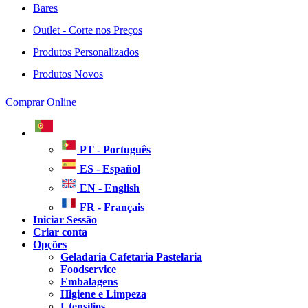
Bares
Outlet - Corte nos Preços
Produtos Personalizados
Produtos Novos
Comprar Online
PT - Português
ES - Español
EN - English
FR - Français
Iniciar Sessão
Criar conta
Opções
Geladaria Cafetaria Pastelaria
Foodservice
Embalagens
Higiene e Limpeza
Utensílios