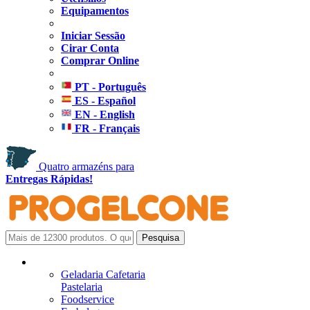
Equipamentos
Iniciar Sessão
Cirar Conta
Comprar Online
PT - Português
ES - Español
EN - English
FR - Français
Quatro armazéns para
Entregas Rápidas!
Geladaria Cafetaria
Pastelaria
Foodservice