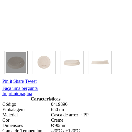
Pin it
Share
Tweet
Faça uma pergunta
Imprimir página
Características
Código
0419896
Embalagem
650 un
Material
Casca de arroz + PP
Cor
Creme
Dimensões
Ø90mm
Gama de Temperatura
-20ºC / +120ºC