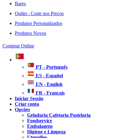
Bares
Outlet - Corte nos Preços
Produtos Personalizados
Produtos Novos
Comprar Online
PT - Português
ES - Español
EN - English
FR - Français
Iniciar Sessão
Criar conta
Opções
Geladaria Cafetaria Pastelaria
Foodservice
Embalagens
Higiene e Limpeza
Utensílios