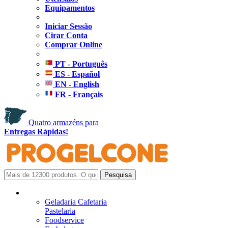
Equipamentos
Iniciar Sessão
Cirar Conta
Comprar Online
PT - Português
ES - Español
EN - English
FR - Français
Quatro armazéns para
Entregas Rápidas!
Geladaria Cafetaria
Pastelaria
Foodservice