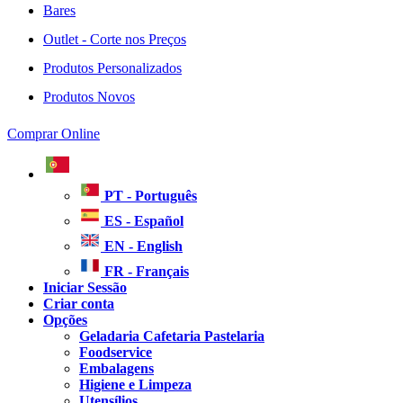
Bares
Outlet - Corte nos Preços
Produtos Personalizados
Produtos Novos
Comprar Online
PT - Português
ES - Español
EN - English
FR - Français
Iniciar Sessão
Criar conta
Opções
Geladaria Cafetaria Pastelaria
Foodservice
Embalagens
Higiene e Limpeza
Utensílios