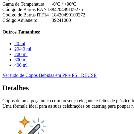
Gama de Temperatura
-0ºC / +90ºC
Código de Barras EAN13
8420499109275
Código de Barras ITF14
18420499109272
Código Aduaneiro
39241000
Outros Tamanhos:
20 ml
20/40 ml
200 ml
300 ml
400 ml
Ver tudo de Copos Bebidas em PP e PS - REUSE
Detalhes
Copos de uma peça única com presença elegante e feitos de plástico i
Uma fórmula ideal para as suas celebrações ou catering para poupar n