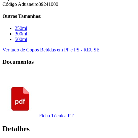
Código Aduaneiro
39241000
Outros Tamanhos:
250ml
300ml
500ml
Ver tudo de Copos Bebidas em PP e PS - REUSE
Documentos
Ficha Técnica PT
Detalhes