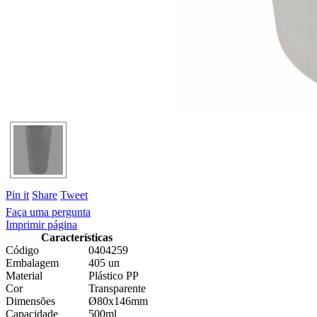
Pin it
Share
Tweet
Faça uma pergunta
Imprimir página
Características
Código
0404259
Embalagem
405 un
Material
Plástico PP
Cor
Transparente
Dimensões
Ø80x146mm
Capacidade
500ml