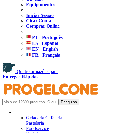
Equipamentos
Iniciar Sessão
Cirar Conta
Comprar Online
PT - Português
ES - Español
EN - English
FR - Français
Quatro armazéns para
Entregas Rápidas!
Geladaria Cafetaria
Pastelaria
Foodservice