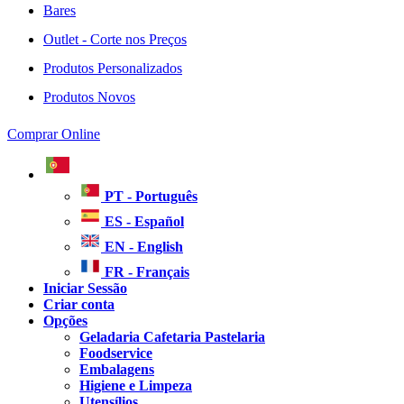
Bares
Outlet - Corte nos Preços
Produtos Personalizados
Produtos Novos
Comprar Online
PT - Português
ES - Español
EN - English
FR - Français
Iniciar Sessão
Criar conta
Opções
Geladaria Cafetaria Pastelaria
Foodservice
Embalagens
Higiene e Limpeza
Utensílios