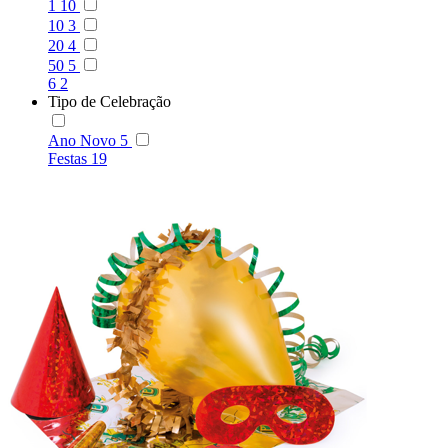
1
10
10
3
20
4
50
5
6
2
Tipo de Celebração
Ano Novo
5
Festas
19