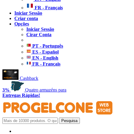
FR - Français
Iniciar Sessão
Criar conta
Opções
Iniciar Sessão
Cirar Conta
PT - Português
ES - Español
EN - English
FR - Français
Cashback
3%
Quatro armazéns para
Entregas Rápidas!