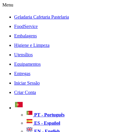
Menu
Geladaria Cafetaria Pastelaria
FoodService
Embalagens
Higiene e Limpeza
Utensílios
Equipamentos
Entregas
Iniciar Sessão
Criar Conta
PT - Português
ES - Español
EN - English