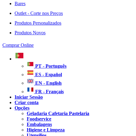
Bares
Outlet - Corte nos Preços
Produtos Personalizados
Produtos Novos
Comprar Online
PT - Português
ES - Español
EN - English
FR - Français
Iniciar Sessão
Criar conta
Opções
Geladaria Cafetaria Pastelaria
Foodservice
Embalagens
Higiene e Limpeza
Utensílios