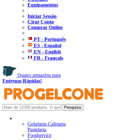
Equipamentos
Iniciar Sessão
Cirar Conta
Comprar Online
PT - Português
ES - Español
EN - English
FR - Français
Quatro armazéns para
Entregas Rápidas!
Geladaria Cafetaria
Pastelaria
Foodservice