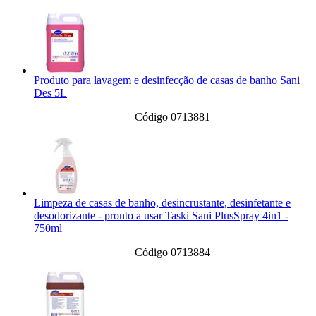
Produto para lavagem e desinfecção de casas de banho Sani
Des 5L
Código 0713881
Limpeza de casas de banho, desincrustante, desinfetante e
desodorizante - pronto a usar Taski Sani PlusSpray 4in1 -
750ml
Código 0713884