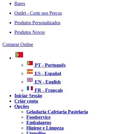
Bares
Outlet - Corte nos Preços
Produtos Personalizados
Produtos Novos
Comprar Online
PT - Português
ES - Español
EN - English
FR - Français
Iniciar Sessão
Criar conta
Opções
Geladaria Cafetaria Pastelaria
Foodservice
Embalagens
Higiene e Limpeza
Utensílios