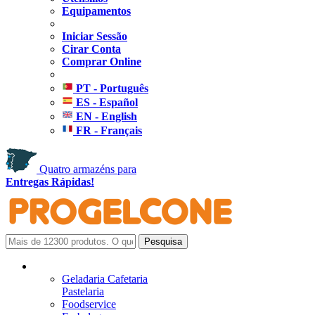
Equipamentos
Iniciar Sessão
Cirar Conta
Comprar Online
PT - Português
ES - Español
EN - English
FR - Français
Quatro armazéns para
Entregas Rápidas!
Geladaria Cafetaria
Pastelaria
Foodservice