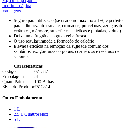
Faça uma pergunta
Imprimir página
Vantagens
Seguro para utilização (se usado no máximo a 1%, é perfeito
para a limpeza de esmalte, cromados, porcelanas, azulejos de
cerâmica, mármore, superfícies sintéticas e pintadas, vidros)
Deixa uma fragrância agradável e fresca
O uso regular impede a formação de calcário
Elevada eficácia na remoção da sujidade comum dos
sanitários, ex: gorduras corporais, cosméticos e resíduos de
sabonete
Características
Código
0713871
Embalagem
5L
Quant.Palete
160 Bilhas
SKU do Produtor
7512814
Outro Embalamento:
1 L
2,5 L Quattroselect
5 L