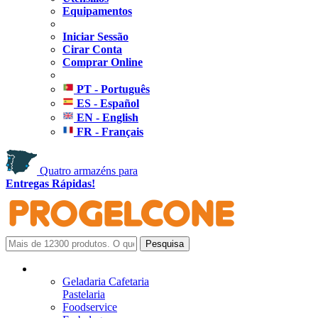
Equipamentos
Iniciar Sessão
Cirar Conta
Comprar Online
PT - Português
ES - Español
EN - English
FR - Français
Quatro armazéns para
Entregas Rápidas!
Geladaria Cafetaria
Pastelaria
Foodservice