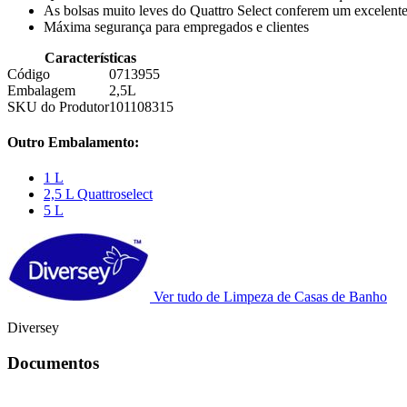
As bolsas muito leves do Quattro Select conferem um excelente
Máxima segurança para empregados e clientes
Características
Código
0713955
Embalagem
2,5L
SKU do Produtor
101108315
Outro Embalamento:
1 L
2,5 L Quattroselect
5 L
Ver tudo de Limpeza de Casas de Banho
Diversey
Documentos