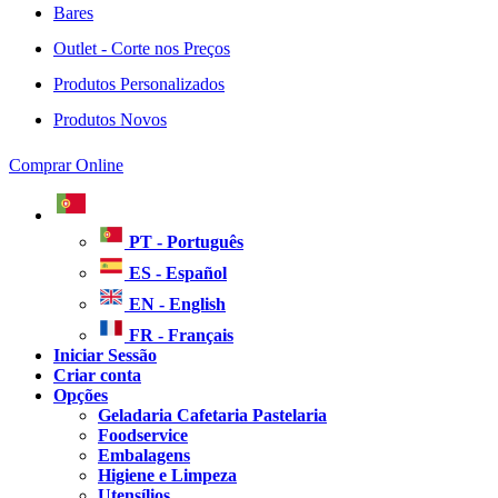
Bares
Outlet - Corte nos Preços
Produtos Personalizados
Produtos Novos
Comprar Online
PT - Português
ES - Español
EN - English
FR - Français
Iniciar Sessão
Criar conta
Opções
Geladaria Cafetaria Pastelaria
Foodservice
Embalagens
Higiene e Limpeza
Utensílios