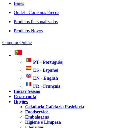
Bares
Outlet - Corte nos Preços
Produtos Personalizados
Produtos Novos
Comprar Online
PT - Português
ES - Español
EN - English
FR - Français
Iniciar Sessão
Criar conta
Opções
Geladaria Cafetaria Pastelaria
Foodservice
Embalagens
Higiene e Limpeza
Utensílios