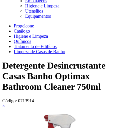
Embalagens
Higiene e Limpeza
Utensílios
Equipamentos
Progelcone
Catálogo
Higiene e Limpeza
Químicos
Tratamento de Edifícios
Limpeza de Casas de Banho
Detergente Desincrustante
Casas Banho Optimax
Bathroom Cleaner 750ml
Código:
0713914
×