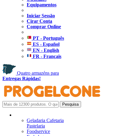
Equipamentos
Iniciar Sessão
Cirar Conta
Comprar Online
PT - Português
ES - Español
EN - English
FR - Français
Quatro armazéns para
Entregas Rápidas!
Geladaria Cafetaria
Pastelaria
Foodservice