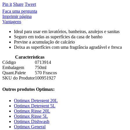
Pin it
Share
Tweet
Faça uma pergunta
Imprimir página
Vantagens
Ideal para usar em lavatórios, banheiras, azulejos e sanitas
Seguro em todas as superfícies da casa de banho
Previne a acumulação de calcário
Deixa as superfícies com uma fragrância agradável e fresca
Características
Código
0713914
Embalagem
750ml
Quant.Palete
570 Frascos
SKU do Produtor
100951927
Outros produtos Optimax:
Optimax Detergent 20L
Optimax Detergent 5L
Optimax Rinse 20L
Optimax Rinse 5L
Optimax Dishwash
Optimax General