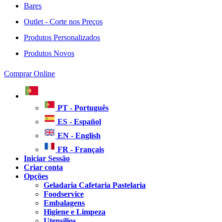
Bares
Outlet - Corte nos Preços
Produtos Personalizados
Produtos Novos
Comprar Online
PT - Português
ES - Español
EN - English
FR - Français
Iniciar Sessão
Criar conta
Opções
Geladaria Cafetaria Pastelaria
Foodservice
Embalagens
Higiene e Limpeza
Utensílios