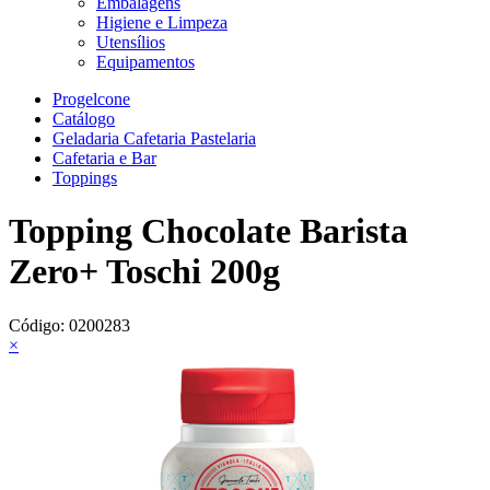
Embalagens
Higiene e Limpeza
Utensílios
Equipamentos
Progelcone
Catálogo
Geladaria Cafetaria Pastelaria
Cafetaria e Bar
Toppings
Topping Chocolate Barista
Zero+ Toschi 200g
Código:
0200283
×