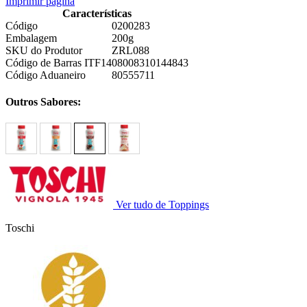
Imprimir página
Características
Código
0200283
Embalagem
200g
SKU do Produtor
ZRL088
Código de Barras ITF14
08008310144843
Código Aduaneiro
80555711
Outros Sabores:
Ver tudo de Toppings
Toschi