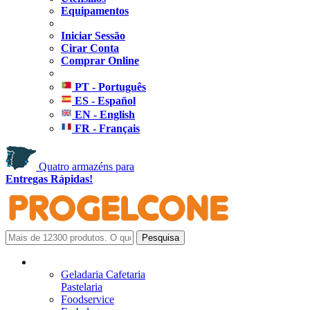
Equipamentos
Iniciar Sessão
Cirar Conta
Comprar Online
PT - Português
ES - Español
EN - English
FR - Français
Quatro armazéns para
Entregas Rápidas!
Geladaria Cafetaria
Pastelaria
Foodservice