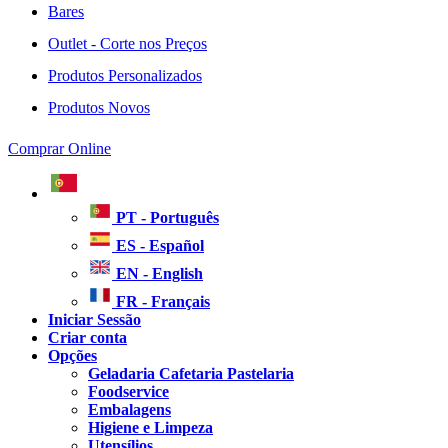
Bares
Outlet - Corte nos Preços
Produtos Personalizados
Produtos Novos
Comprar Online
PT - Português
ES - Español
EN - English
FR - Français
Iniciar Sessão
Criar conta
Opções
Geladaria Cafetaria Pastelaria
Foodservice
Embalagens
Higiene e Limpeza
Utensílios