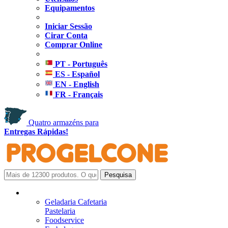
Equipamentos
Iniciar Sessão
Cirar Conta
Comprar Online
PT - Português
ES - Español
EN - English
FR - Français
Quatro armazéns para
Entregas Rápidas!
Geladaria Cafetaria
Pastelaria
Foodservice