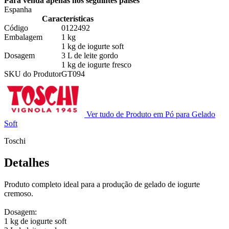
Para venda apenas nos seguintes países
Espanha
Características
Código
0122492
Embalagem
1 kg
1 kg de iogurte soft
Dosagem
3 L de leite gordo
1 kg de iogurte fresco
SKU do Produtor
GT094
Ver tudo de Produto em Pó para Gelado
Soft
Toschi
Detalhes
Produto completo ideal para a produção de gelado de iogurte
cremoso.
Dosagem:
1 kg de iogurte soft