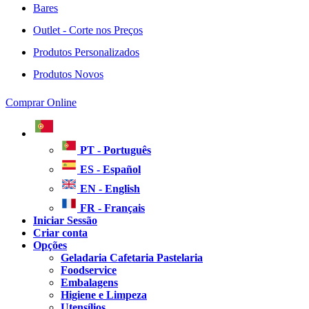
Bares
Outlet - Corte nos Preços
Produtos Personalizados
Produtos Novos
Comprar Online
PT - Português
ES - Español
EN - English
FR - Français
Iniciar Sessão
Criar conta
Opções
Geladaria Cafetaria Pastelaria
Foodservice
Embalagens
Higiene e Limpeza
Utensílios