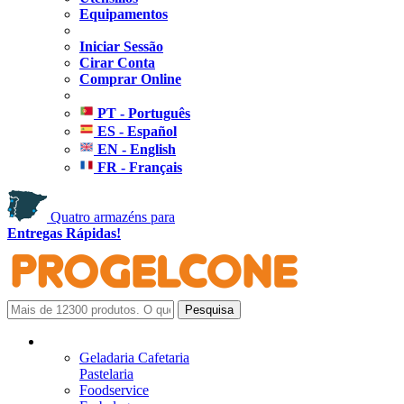
Equipamentos
Iniciar Sessão
Cirar Conta
Comprar Online
PT - Português
ES - Español
EN - English
FR - Français
Quatro armazéns para
Entregas Rápidas!
Geladaria Cafetaria
Pastelaria
Foodservice