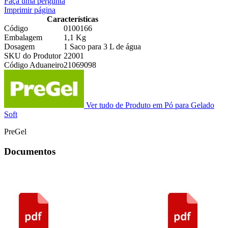
Faça uma pergunta
Imprimir página
Características
Código
0100166
Embalagem
1,1 Kg
Dosagem
1 Saco para 3 L de água
SKU do Produtor
22001
Código Aduaneiro
21069098
Ver tudo de Produto em Pó para Gelado
Soft
PreGel
Documentos