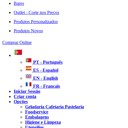
Bares
Outlet - Corte nos Preços
Produtos Personalizados
Produtos Novos
Comprar Online
PT - Português
ES - Español
EN - English
FR - Français
Iniciar Sessão
Criar conta
Opções
Geladaria Cafetaria Pastelaria
Foodservice
Embalagens
Higiene e Limpeza
Utensílios