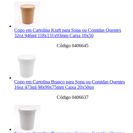
Copo em Cartolina Kraft para Sopa ou Comidas Quentes
32oz 946ml 118x131x93mm Caixa 10x50
Código 0406645
Copo em Cartolina Branco para Sopa ou Comidas Quentes
16oz 473ml 98x99x75mm Caixa 20x50un
Código 0406637