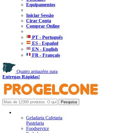
Equipamentos
Iniciar Sessão
Cirar Conta
Comprar Online
PT - Português
ES - Español
EN - English
FR - Français
Quatro armazéns para
Entregas Rápidas!
Geladaria Cafetaria
Pastelaria
Foodservice