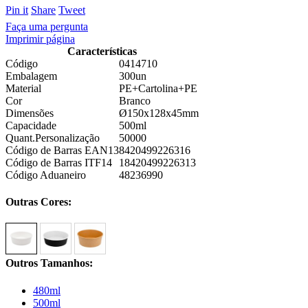
Pin it
Share
Tweet
Faça uma pergunta
Imprimir página
Características
Código
0414710
Embalagem
300un
Material
PE+Cartolina+PE
Cor
Branco
Dimensões
Ø150x128x45mm
Capacidade
500ml
Quant.Personalização
50000
Código de Barras EAN13
8420499226316
Código de Barras ITF14
18420499226313
Código Aduaneiro
48236990
Outras Cores:
Outros Tamanhos:
480ml
500ml