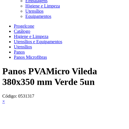
Embalagens
Higiene e Limpeza
Utensílios
Equipamentos
Progelcone
Catálogo
Higiene e Limpeza
Utensílios e Equipamentos
Utensílios
Panos
Panos Microfibras
Panos PVAMicro Vileda
380x350 mm Verde 5un
Código:
0531317
×