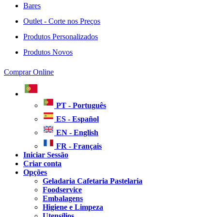
Bares
Outlet - Corte nos Preços
Produtos Personalizados
Produtos Novos
Comprar Online
PT - Português
ES - Español
EN - English
FR - Français
Iniciar Sessão
Criar conta
Opções
Geladaria Cafetaria Pastelaria
Foodservice
Embalagens
Higiene e Limpeza
Utensílios