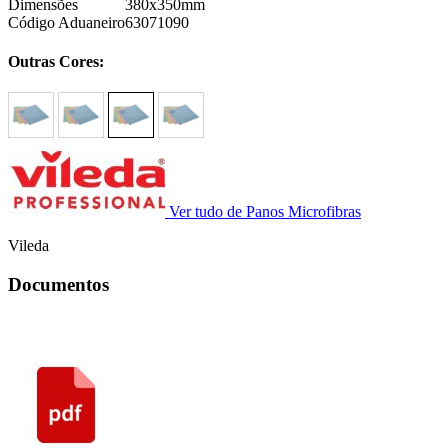
Dimensões
380x350mm
Código Aduaneiro
63071090
Outras Cores:
Ver tudo de Panos Microfibras
Vileda
Documentos