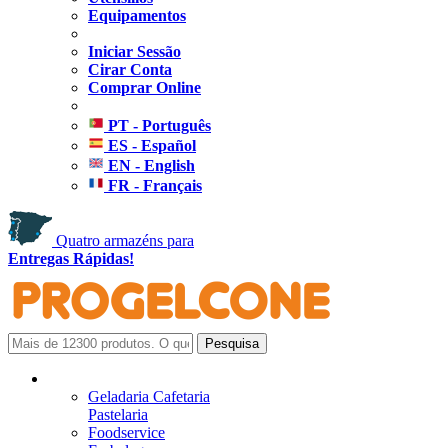
Equipamentos
Iniciar Sessão
Cirar Conta
Comprar Online
PT - Português
ES - Español
EN - English
FR - Français
Quatro armazéns para
Entregas Rápidas!
Geladaria Cafetaria
Pastelaria
Foodservice