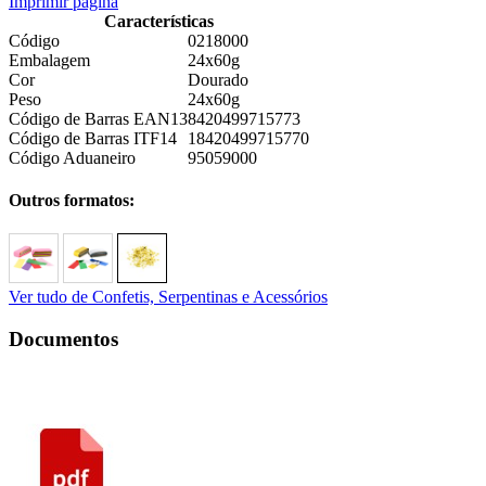
Imprimir página
Características
Código
0218000
Embalagem
24x60g
Cor
Dourado
Peso
24x60g
Código de Barras EAN13
8420499715773
Código de Barras ITF14
18420499715770
Código Aduaneiro
95059000
Outros formatos:
Ver tudo de Confetis, Serpentinas e Acessórios
Documentos