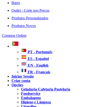
Bares
Outlet - Corte nos Preços
Produtos Personalizados
Produtos Novos
Comprar Online
PT - Português
ES - Español
EN - English
FR - Français
Iniciar Sessão
Criar conta
Opções
Geladaria Cafetaria Pastelaria
Foodservice
Embalagens
Higiene e Limpeza
Utensílios