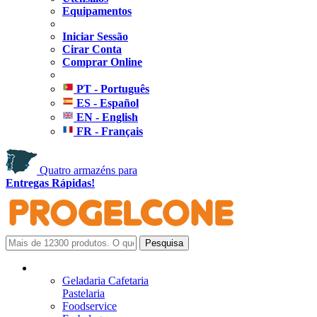
Equipamentos
Iniciar Sessão
Cirar Conta
Comprar Online
PT - Português
ES - Español
EN - English
FR - Français
Quatro armazéns para
Entregas Rápidas!
Geladaria Cafetaria
Pastelaria
Foodservice