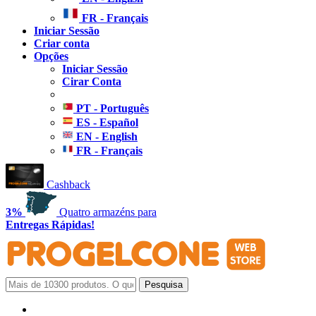
FR - Français
Iniciar Sessão
Criar conta
Opções
Iniciar Sessão
Cirar Conta
PT - Português
ES - Español
EN - English
FR - Français
Cashback
3%
Quatro armazéns para
Entregas Rápidas!