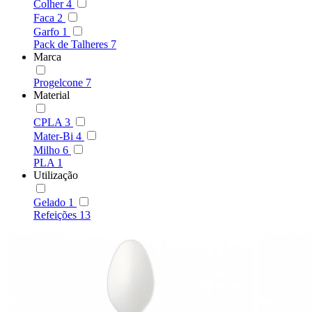
Colher
4
Faca
2
Garfo
1
Pack de Talheres
7
Marca
Progelcone
7
Material
CPLA
3
Mater-Bi
4
Milho
6
PLA
1
Utilização
Gelado
1
Refeições
13