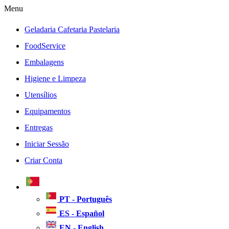
Menu
Geladaria Cafetaria Pastelaria
FoodService
Embalagens
Higiene e Limpeza
Utensílios
Equipamentos
Entregas
Iniciar Sessão
Criar Conta
PT - Português
ES - Español
EN - English