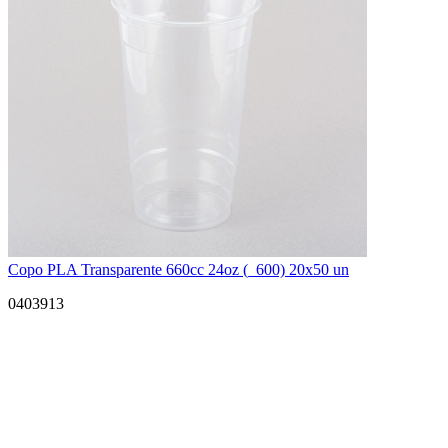
Copo PLA Transparente 660cc 24oz (_600) 20x50 un
0403913