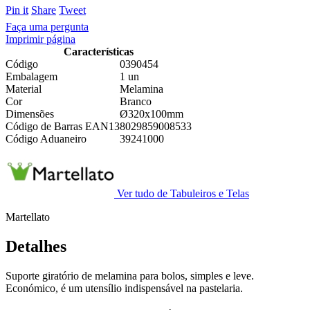
Pin it
Share
Tweet
Faça uma pergunta
Imprimir página
Características
Código
0390454
Embalagem
1 un
Material
Melamina
Cor
Branco
Dimensões
Ø320x100mm
Código de Barras EAN13
8029859008533
Código Aduaneiro
39241000
Ver tudo de Tabuleiros e Telas
Martellato
Detalhes
Suporte giratório de melamina para bolos, simples e leve.
Económico, é um utensílio indispensável na pastelaria.