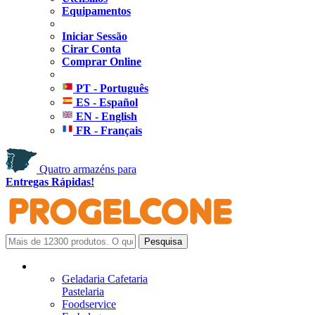
Equipamentos
Iniciar Sessão
Cirar Conta
Comprar Online
PT - Português
ES - Español
EN - English
FR - Français
Quatro armazéns para
Entregas Rápidas!
Geladaria Cafetaria
Pastelaria
Foodservice