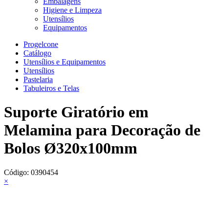
Embalagens
Higiene e Limpeza
Utensílios
Equipamentos
Progelcone
Catálogo
Utensílios e Equipamentos
Utensílios
Pastelaria
Tabuleiros e Telas
Suporte Giratório em
Melamina para Decoração de
Bolos Ø320x100mm
Código:
0390454
×