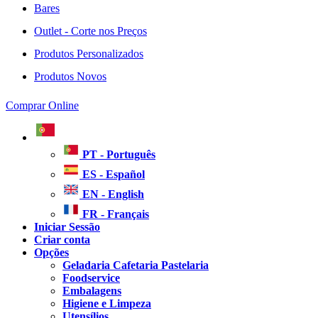
Bares
Outlet - Corte nos Preços
Produtos Personalizados
Produtos Novos
Comprar Online
PT - Português
ES - Español
EN - English
FR - Français
Iniciar Sessão
Criar conta
Opções
Geladaria Cafetaria Pastelaria
Foodservice
Embalagens
Higiene e Limpeza
Utensílios