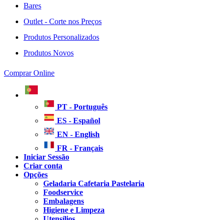
Bares
Outlet - Corte nos Preços
Produtos Personalizados
Produtos Novos
Comprar Online
PT - Português
ES - Español
EN - English
FR - Français
Iniciar Sessão
Criar conta
Opções
Geladaria Cafetaria Pastelaria
Foodservice
Embalagens
Higiene e Limpeza
Utensílios