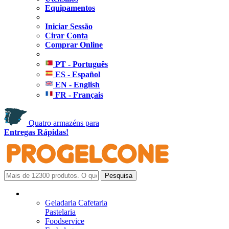
Equipamentos
Iniciar Sessão
Cirar Conta
Comprar Online
PT - Português
ES - Español
EN - English
FR - Français
Quatro armazéns para
Entregas Rápidas!
Geladaria Cafetaria
Pastelaria
Foodservice